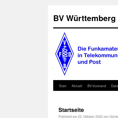
BV Württemberg
Start
Aktuell
BV-Vorstand
Date
Zum
Inhalt
springen
Startseite
Publiziert am
23. Oktober 2022
von
Günte