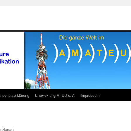
nschutzerklärung
Entwicklung VFDB e.V.
Impressum
r Harsch