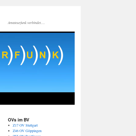
Amateurfunk verbindet….
OVs im BV
Z17 OV Stuttgart
Z46 OV Göppingen