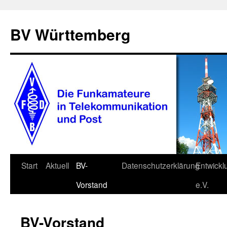
BV Württemberg
Zum
Start
Aktuell
BV-
Datenschutzerklärung
Entwick
Inhalt
Vorstand
e.V.
springen
BV-Vorstand