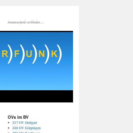
Amateurfunk verbindet….
OVs im BV
Z17 OV Stuttgart
Z46 OV Göppingen