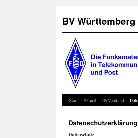
BV Württemberg
Start
Aktuell
BV-Vorstand
Date
Zum
Inhalt
Datenschutzerklärung
springen
Datenschutz