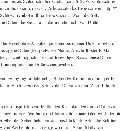
ie an uns als Seitenbetreiber senden, eine SSL-Verschlüsselung
nnen Sie daraqn, dass die Adresszeile des Browser von „http://“
 Schloss-Symbol in Ihrer Browserzeile. Wenn die SSL
die Daten, die Sie an uns übermitteln, nicht von Dritten
in der Regel ohne Angaben personenbezogener Daten möglich.
nbezogene Daten (beispielwiese Name, Anschrift oder E-Mail-
es, soweit möglich, stets auf freiwilliger Basis. Diese Daten
stimmung nicht an Dritte weiergegeben.
tenübertragung im Internet (z.B. bei der Kommunikation per E-
kann. Ein lückenloser Schutz der Daten vor dem Zugriff durch
ressumspflicht veröffentlichten Kontaktdaten durch Dritte zur
 angeforderter Werbung und Informationsmaterialen wird hiermit
reiber der Seiten behalten sich ausdrücklich rechtliche Schritte
ng von Werbeinformationen, etwa durch Spam-Mails, vor.